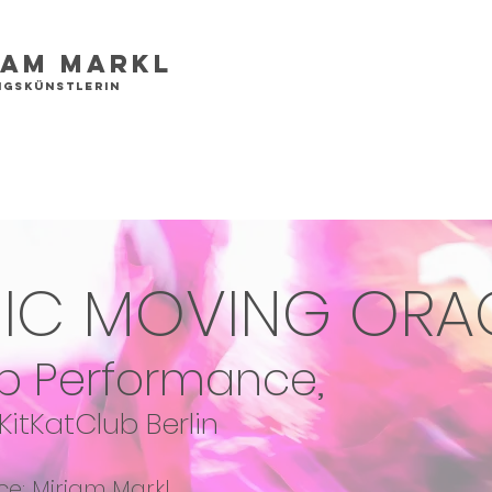
iam Markl
gskünstlerin
IC MOVING ORA
p Performance,
KitKat
Club Berlin
e: Miriam Markl