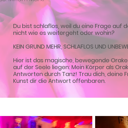
Du bist schlaflos, weil du eine Frage auf
nicht wie es weitergeht oder wohin?
KEIN GRUND MEHR, SCHLAFLOS UND UNBEWE
Hier ist das magische, bewegende Orakel f
auf der Seele liegen: Mein Körper als Orake
Antworten durch Tanz! Trau dich, deine Fr
Kunst dir die Antwort offenbaren.